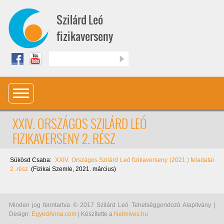
Ugrás a tartalomra
Szilárd Leó
fizikaverseny
Keresés
XXIV. ORSZÁGOS SZILÁRD LEÓ
FIZIKAVERSENY 2. RÉSZ
Sükösd Csaba:
XXIV. Országos Szilárd Leó fizikaverseny (2021.) feladatai
2. rész
(Fizikai Szemle, 2021. március)
Minden jog fenntartva © 2017 Szilárd Leó Tehetséggondozó Alapítvány |
Design:
EgyedAnna.com
| Készítette a
Netmíves.hu