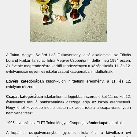
A Tolna Megyei Szilárd Leó Fizikaversenyt elsõ alkalommal az Eötvös
Loránd Fizikai Társulat Tolna Megyei Csoportja hirdette meg 1994 õszén.
Az évente megrendezésre kerülõ rendezvényen a középiskolák 11. és 12.
évfolyamosai egyéni és iskolai csapat kategóriában indulhatnak.
Egyéni kategóriában
külön-külön hirdetünk eredményt a 11. és 12.
évfolyam részére.
Csapat kategóriában
iskolánként a legjobban szereplõ két 11. és két 12.
évfolyamos tanuló pontszámának összege adja az iskola eredményét.
Négy fõnél kevesebb induló esetén az adott iskola a csapatversenyben
nem vehet részt.
1995 tavaszán az ELFT Tolna Megyei Csoportja
vándorkupát
alapított.
A kupát a csapatversenyben gyõztes iskola õrzi a következõ évi