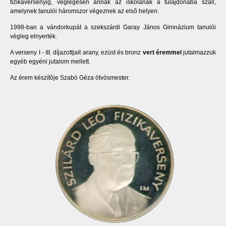
fizikaversenyig, véglegesen annak az iskolának a tulajdonába száll,
amelynek tanulói háromszor végeznek az elsõ helyen.
1998-ban a vándorkupát a szekszárdi Garay János Gimnázium tanulói
végleg elnyerték.
A verseny I - III. díjazottjait arany, ezüst és bronz
vert éremmel
jutalmazzuk
egyéb egyéni jutalom mellett.
Az érem készítõje Szabó Géza ötvösmester.