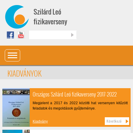
Ugrás a tartalomra
Szilárd Leó
fizikaverseny
Keresés
KIADVÁNYOK
Országos Szilárd Leó fizikaverseny 2017-2022
Megjelent a 2017 és 2022 közötti hat versenyen kitűzött
feladatok és megoldások gyűjteménye.
Következő
Kiadvány